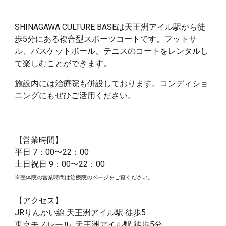
SHINAGAWA CULTURE BASEは天王洲アイル駅から徒
歩5分にある複合型スポーツコートです。フットサ
ル、バスケットボール、テニスのコートをレンタルし
て楽しむことができます。
施設内には治療院も併設しております。コンディショ
ニングにもぜひご活用ください。
【
営業時間
】
平日
7
：00〜2
2
：00
土日祝日
9
：00〜2
2
：00
※
整体院
の営業時間は
治療院
のページをご覧ください。
【
アクセス】
JRりんかい線 天王洲アイル駅 徒歩
5
東京モノレール 天王洲アイル駅
徒歩
5
分