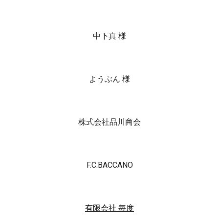
中下真 様
ようぶん 様
株式会社品川商会
F.C.BACCANO
有限会社 毎度