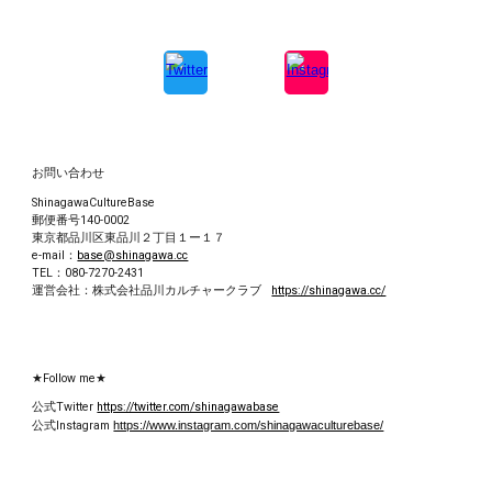
お問い合わせ
ShinagawaCultureBase
郵便番号
140-0002
東京都品川区東品川２丁目１ー１７
e-mail：
base@shinagawa.cc
TEL：080-7270-2431
運営会社：
株式会社品川カルチャークラブ
https://shinagawa.cc/
★Follow me★
公式Twitter
https://twitter.com/shinagawabase
公式
Instagram
https://www.instagram.com/shinagawaculturebase/