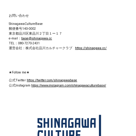
お問い合わせ
ShinagawaCultureBase
郵便番号
140-0002
東京都品川区東品川２丁目１ー１７
e-mail：
base@shinagawa.cc
TEL：080-7270-2431
運営会社：
株式会社品川カルチャークラブ
https://shinagawa.cc/
★Follow me★
公式Twitter
https://twitter.com/shinagawabase
公式
Instagram
https://www.instagram.com/shinagawaculturebase/