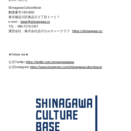
ShinagawaCultureBase
郵便番号
140-0002
東京都品川区東品川２丁目１ー１７
e-mail：
base@shinagawa.cc
TEL：080-7270-2431
運営会社：
株式会社品川カルチャークラブ
https://shinagawa.cc/
★Follow me★
公式Twitter
https://twitter.com/shinagawabase
公式
Instagram
https://www.instagram.com/shinagawaculturebase/